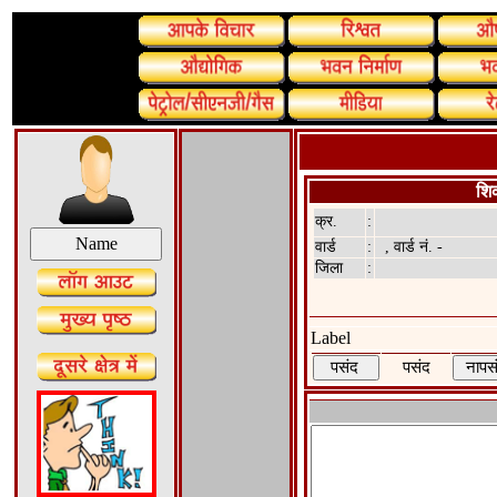
शि
क्र.
:
वार्ड
:
, वार्ड नं. -
जिला
:
Label
पसंद