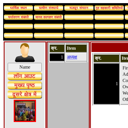
क्र.
Item
1
अध्यक्ष
क्र.
It
Fi
Ad
Co
1
Ow
We
Ot