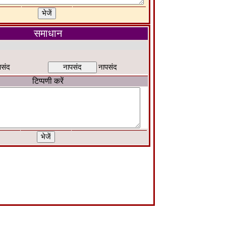
समाधान
पसंद
नापसंद
टिप्पणी करें