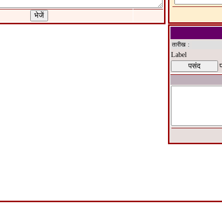
तारीख
:
Label