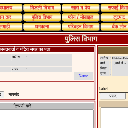
पुलिस विभाग
ायतकर्ता व घटित जगह का पता
तारीख
:
तारीख
:
lblAdminDat
वार्ड
:
, वार्ड नं. -
जिला
:
राज्य
:
राज्य
:
Label
नापसंद
टिप्पणी करें