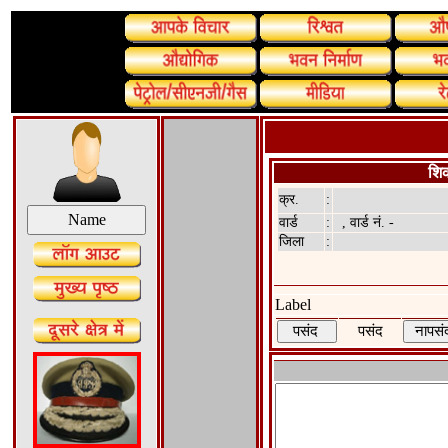
शिक
क्र.
:
वार्ड
:
, वार्ड नं. -
जिला
:
Label
पसंद