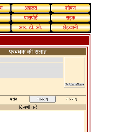
प्रबंधक की सलाह
e
lblAdminName
पसंद
नापसंद
टिप्पणी करें